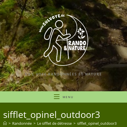
Skip
to
content
SU'L VOYE RANDONNÉES ET NATURE
MENU
sifflet_opinel_outdoor3
>
Randonnée
>
Le sifflet de détresse
>
sifflet_opinel_outdoor3