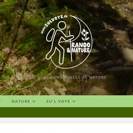
SU'L VOYE RANDONNÉES ET NATURE
NATURE
SU’L VOYE