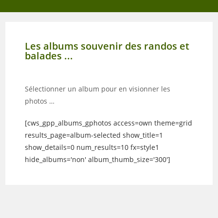
Les albums souvenir des randos et
balades ...
Sélectionner un album pour en visionner les
photos …
[cws_gpp_albums_gphotos access=own theme=grid
results_page=album-selected show_title=1
show_details=0 num_results=10 fx=style1
hide_albums='non' album_thumb_size='300']