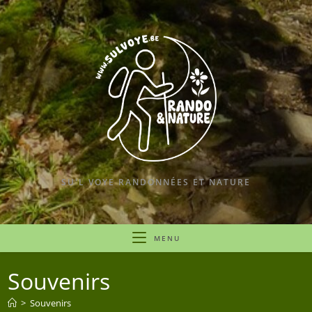
SU'L VOYE RANDONNÉES ET NATURE
MENU
Souvenirs
>
Souvenirs