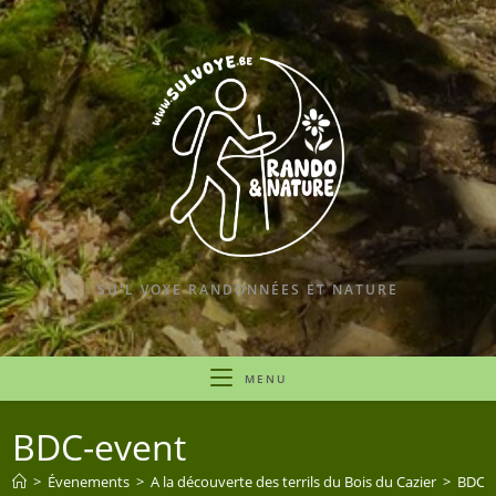
Skip
to
content
SU'L VOYE RANDONNÉES ET NATURE
MENU
BDC-event
>
Évenements
>
A la découverte des terrils du Bois du Cazier
>
BDC-