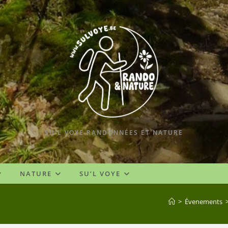
SU'L VOYE RANDONNÉES ET NATURE
NATURE
SU’L VOYE
>
Évenements