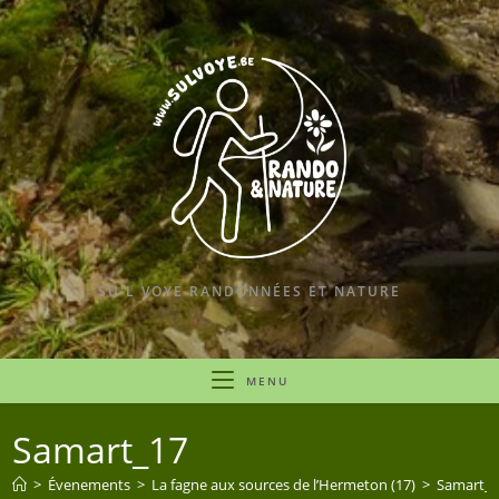
Skip
to
content
SU'L VOYE RANDONNÉES ET NATURE
MENU
Samart_17
>
Évenements
>
La fagne aux sources de l’Hermeton (17)
>
Samart_