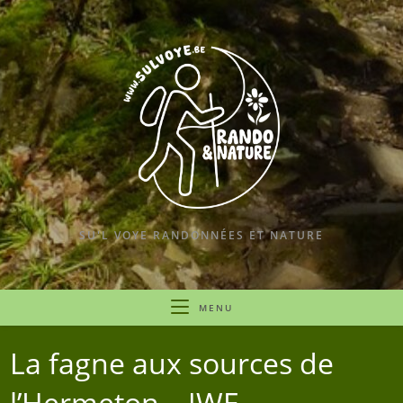
SU'L VOYE RANDONNÉES ET NATURE
MENU
La fagne aux sources de
l’Hermeton – JWE