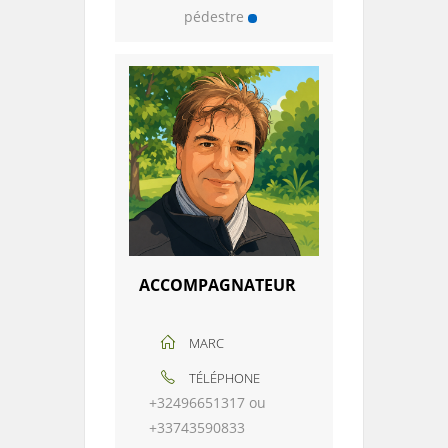
pédestre
ACCOMPAGNATEUR
MARC
TÉLÉPHONE
+32496651317 ou
+33743590833