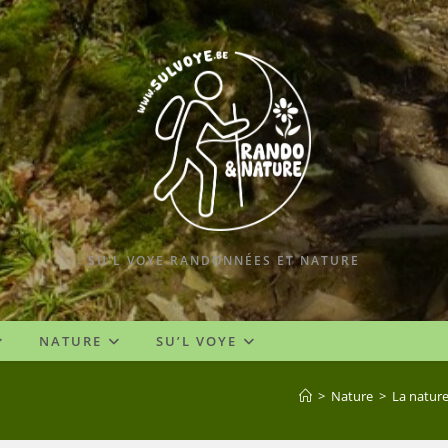
SU'L VOYE RANDONNÉES ET NATURE
NATURE
SU’L VOYE
>
Nature
>
La natur