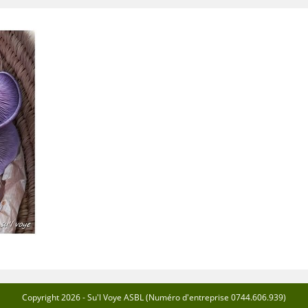
Copyright 2026 - Su'l Voye ASBL (Numéro d'entreprise 0744.606.939)