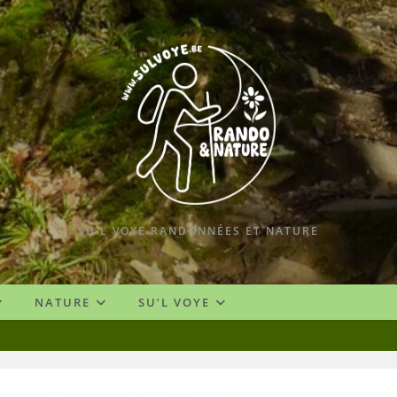
SU'L VOYE RANDONNÉES ET NATURE
NATURE
SU’L VOYE