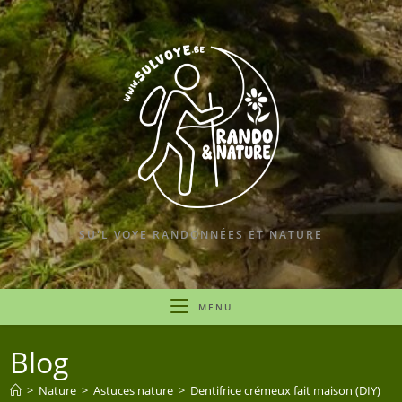
SU'L VOYE RANDONNÉES ET NATURE
MENU
Blog
>
Nature
>
Astuces nature
>
Dentifrice crémeux fait maison (DIY)